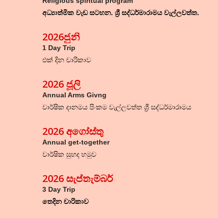
Religious spiritual program
අධ්‍යාත්මික වැඩ සටහන. ශ්‍රී සද්ධර්මාරාමය වැල්ලවත්ත.
2026ජුනි
1 Day Trip
එක් දින චාරිකාව
2026
ජූලි
Annual Arms Givng
වාර්ෂික දානමය පිංකම වැල්ලවත්ත ශ්‍රී සද්ධර්මාරාමය
202
6
අගෝස්තු
Annual get-together
වාර්ෂික සුහද හමුව
2026 සැප්තැම්බර්
3 Day Trip
තෙදින චාරිකාව