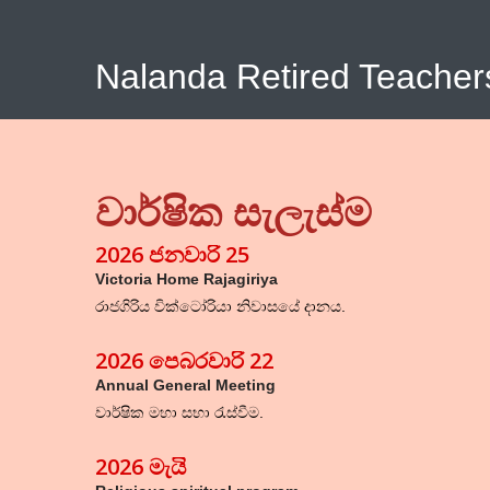
Nalanda Retired Teacher
වාර්ෂික සැලැස්ම
2026 ජනවාරි 25
Victoria Home Rajagiriya
රාජගිරිය වික්ටෝරියා නිවාසයේ දානය.
2026 පෙබරවාරි 22
Annual General Meeting
වාර්ෂික මහා සභා රැස්වීම.
2026 මැයි