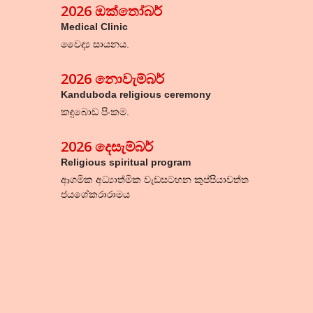
2026 ඔක්තෝබර්
Medical Clinic
වෛද්‍ය සායනය.
2026 නොවැම්බර්
Kanduboda religious ceremony
කඳුබොඩ පිංකම.
202
6
දෙසැම්බර්
Religious spiritual program
ආගමික අධ්‍යාත්මික වැඩසටහන කුප්පියාවත්ත
ජයශේකරාරාමය