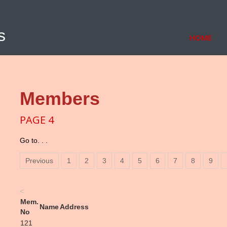
s
HOME
Members
PAGE 4
Go to. . .
Previous
1
2
3
4
5
6
7
8
9
<
Mem.
Name
Address
No
121