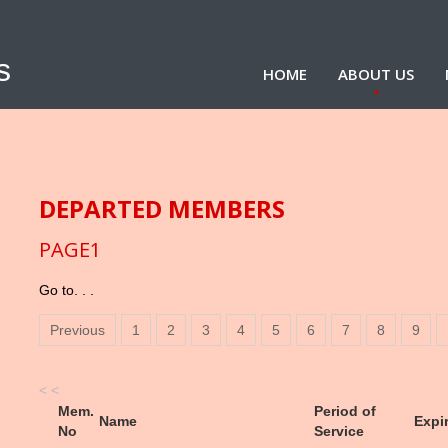
s
HOME
ABOUT US
DEPARTED MEMBERS
PAGE1
Go to. . .
Previous
1
2
3
4
5
6
7
8
9
<
<
Mem.
Period of
Name
Expi
No
Service