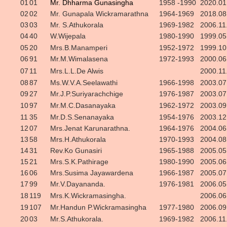
01
01
Mr. Dhharma Gunasingha
1958 -1990
2020.01
02
02
Mr. Gunapala Wickramarathna
1964-1969
2018.08
03
03
Mr. S.Athukorala
1969-1982
2006.11
04
40
W.Wijepala
1980-1990
1999.05
05
20
Mrs.B.Manamperi
1952-1972
1999.10
06
91
Mr.M.Wimalasena
1972-1993
2000.06
07
11
Mrs.L.L.De Alwis
2000.11
08
87
Ms.W.V.A.Seelawathi
1966-1998
2003.07
09
27
Mr.J.P.Suriyarachchige
1976-1987
2003.07
10
97
Mr.M.C.Dasanayaka
1962-1972
2003.09
11
35
Mr.D.S.Senanayaka
1954-1976
2003.12
12
07
Mrs.Jenat Karunarathna.
1964-1976
2004.06
13
58
Mrs.H.Athukorala
1970-1993
2004.08
14
31
Rev.Ko Gunasiri
1965-1988
2005.05
15
21
Mrs.S.K.Pathirage
1980-1990
2005.06
16
06
Mrs.Susima Jayawardena
1966-1987
2005.07
17
99
Mr.V.Dayananda.
1976-1981
2006.05
18
119
Mrs.K.Wickramasingha.
2006.06
19
107
Mr.Handun P.Wickramasingha
1977-1980
2006.09
20
03
Mr.S.Athukorala.
1969-1982
2006.11