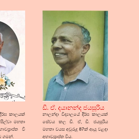
ඩී. ඒ. දයානන්ද ජයසූරිය
දීර්ඝ කාලයක්
නාලන්දා විද්‍යාලයේ දීර්ඝ කාලයක්
සිල්වා මහතා
සේවය කල ඩී. ඒ, ඩී. ජයසූරිය
වප්‍රාප්ත වී
මහතා වයස අවුරුදු 87ක් ආයු වළඳා
 ගමන්.
අභාවප්‍රාප්ත විය.