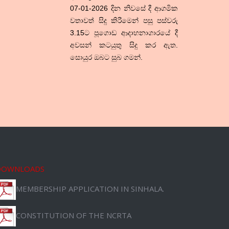
07-01-2026 දින නිවසේ දී ආගමික
වතාවත් සිදු කිරීමෙන් පසු පස්වරු
3.15ට පූගොඩ ආදාහනාගාරයේ දී
අවසන් කටයුතු සිදු කර ඇත.
සොයුර ඔබට සුබ ගමන්.
DOWNLOADS
MEMBERSHIP APPLICATION IN SINHALA.
CONSTITUTION OF THE NCRTA