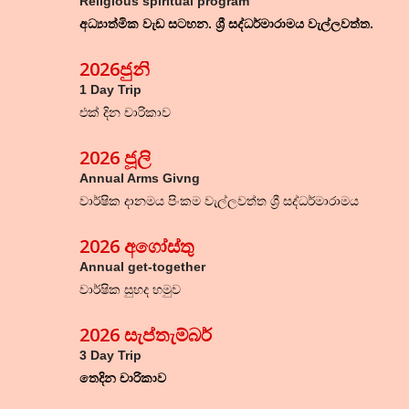
Religious spiritual program
අධ්‍යාත්මික වැඩ සටහන. ශ්‍රී සද්ධර්මාරාමය වැල්ලවත්ත.
2026ජුනි
1 Day Trip
එක් දින චාරිකාව
2026
ජූලි
Annual Arms Givng
වාර්ෂික දානමය පිංකම වැල්ලවත්ත ශ්‍රී සද්ධර්මාරාමය
202
6
අගෝස්තු
Annual get-together
වාර්ෂික සුහද හමුව
2026 සැප්තැම්බර්
3 Day Trip
තෙදින චාරිකාව