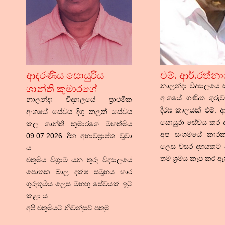
ආදරණීය සොයුරිය
එම්. ආර්.රත්න
ශාන්ති කුමාරගේ
නාලන්දා විද්‍යාලයේ 
අංශයේ ගණිත ගුරු
නාලන්දා විද්‍යාලයේ ප්‍රාථමික
දීර්ඝ කාලයක් එම්. 
අංශයේ සේවය දිගු කලක් සේවය
සොයුරා සේවය කර 
කල ශාන්ති කුමාරගේ මහත්මිය
අප සංගමයේ කාරක
09.07.2026 දින අභාවප්‍රාප්ත වූවා
ලෙස වසර දහයකට ව
ය.
තම ශ්‍රමය කැප කර ඇ
එතුමිය විශ්‍රාම යන තුරු විද්‍යාලයේ
පෝතක බාල දක්ෂ සමූහය භාර
ගුරුතුමිය ලෙස මහඟු සේවයක් ඉටු
කළා ය.
අපි එතුමියට නිවන්සුව පතමු.