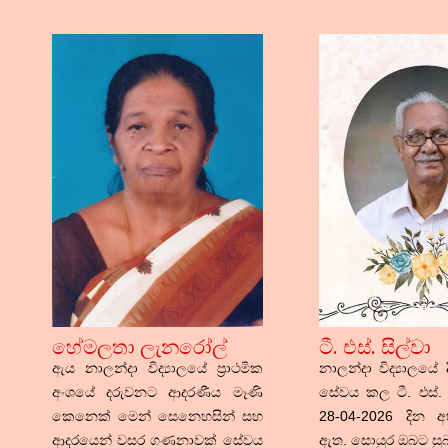
හේමලතා ලැනරෝල්
ටී. එස්. සිල්වා
ඇය නාලන්දා විද්‍යාලයේ ප්‍රාථමික
නාලන්දා විද්‍යාලයේ 
අංශයේ දරුවනට ආදරණීය මෑණි
සේවය කල ටී. එස්. 
කෙනෙක් මෙන් සෙනෙහසින් සහ
28-04-2026 දින අභා
ආදරයෙන් වසර ගණනාවක් සේවය
ඇත. සොයුර ඔබට සුබ