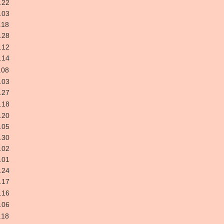
.22
.03
.18
.28
.12
.14
.08
.03
.27
.18
.20
.05
.30
.02
.01
.24
.17
.16
.06
.18