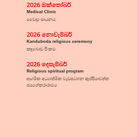
2026 ඔක්තෝබර්
Medical Clinic
වෛද්‍ය සායනය.
2026 නොවැම්බර්
Kanduboda religious ceremony
කඳුබොඩ පිංකම.
202
6
දෙසැම්බර්
Religious spiritual program
ආගමික අධ්‍යාත්මික වැඩසටහන කුප්පියාවත්ත
ජයශේකරාරාමය