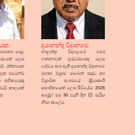
ායක
දයානන්ද විදානගම
සාමාන්‍ය පෙළ
නාලන්දා විද්‍යාලයේ වසර
වරයෙක් ලෙස
ගණනාවක් ගුරුවරයෙකු ලෙස
ආර්. රත්නායක
සේවය කර ඇති දයානන්ද විදානගම
ඇත. එමෙන්ම
මහතා ව්ශ්‍රාම යාමෙන් පසුව අප
 සභිකයෙකු
විශ්‍රාමික සංගමයේ ක්‍රියාකාරී
ැඩි කාලයක්
සමාජිකයෙක් ලෙස සිටියේය. 2026
ත.
අප්‍රේල් මස 30 වැනි දින දිවි සැරිය
නිමා කලේය.