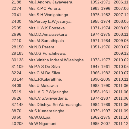
21
88
Mr.J.Andrew Jayaweera.
1952-1971
2006.11
22
74
Mrs.K.P.C.Perera.
1983-1996
2007.06
23
41
Mrs.S.H.Wanigatunga.
1975-1982
2007.12
24
30
Mr.Percey E.Wijesuriya.
1958-1974
2008.05
25
95
Mrs.H.W.K.Fonseka.
1971-1974
2008.09
26
96
Mr.D.D.Amarasekara
1974-1975
2008.11
27
10
Mrs.M.Sumathipala.
1971-1984
2009.06
28
150
Mr.N.B.Perera.
1951-1970
2009.07
29
183
Mr.U.G.Punchihewa.
2009.12
30
138
Mrs.Vinitha Indrani Wijesinghe.
1973-1977
2010.02
31
109
Mr.P.A.S.De Silva
1947-1961
2010.05
32
24
Mrs.C.M.De Silva.
1966-1982
2010.07
33
144
Mr.E.P.Kularathne.
1990-2005
2010.11
34
09
Mrs.U.Makawita.
1983-1990
2011.06
35
19
Mr.L.A.D.P.Wijesingha.
1958-1961
2011.06
36
26
Mr.K.V.S.Siriwardana.
1974-1987
2011.06
37
148
Mrs.Dilishiya Sri Warnasingha.
1984-1989
2011.06
38
70
Mr.S.Kumarasingha.
1979-1997
2011.09
39
60
Mr.W.G.Epa
1962-1975
2011.10
40
208
Mr.W.Nigamuni.
1985-2007
2011.12