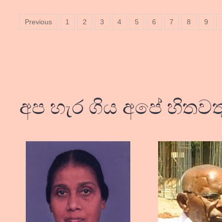
Previous
1
2
3
4
5
6
7
8
9
අප හැර ගිය අපේ හිතවත