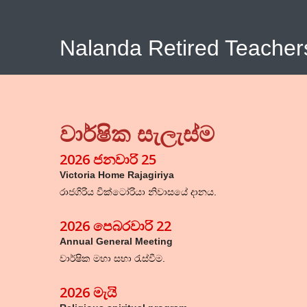
Nalanda Retired Teacher
වාර්ෂික සැලැස්ම
2026 ජනවාරි 25
Victoria Home Rajagiriya
රාජගිරිය වික්ටෝරියා නිවාසයේ දානය.
2026 පෙබරවාරි 22
Annual General Meeting
වාර්ෂික මහා සභා රැස්වීම.
2026 මැයි