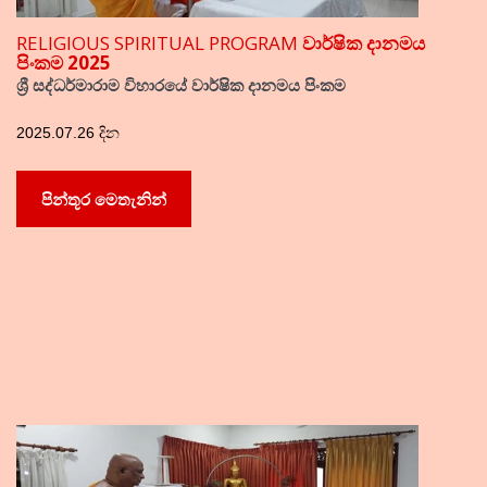
RELIGIOUS SPIRITUAL PROGRAM
වාර්ෂික දානමය
පිංකම 2025
ශ්‍රී සද්ධර්මාරාම විහාරයේ වාර්ෂික දානමය පිංකම
2025.07.26 දින
පින්තූර මෙතැනින්