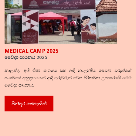
MEDICAL CAMP 2025
වෛද්‍ය සායනය 2025
නාලන්දා ආදි ශිෂ්‍ය සංගමය සහ ආදි නාලන්දීය වෛද්‍ය වරුන්ගේ
සංගමයේ අනුග්‍රහයෙන් ආදි ගුරුවරුන් වෙත පිරිනමන උපහාරයයි මෙම
වෛද්‍ය සායනය.
පින්තූර මෙතැනින්