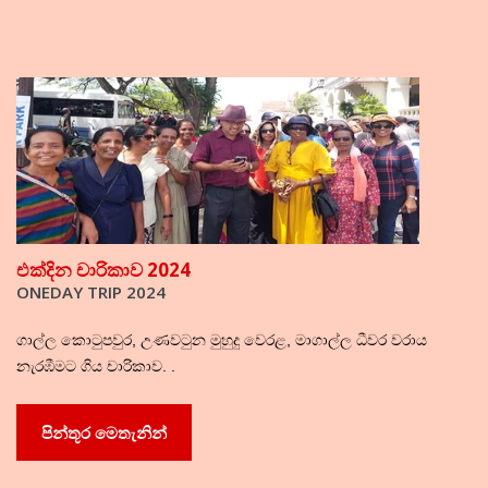
එක්දින චාරිකාව 2024
ONEDAY TRIP 2024
ගාල්ල කොටුපවුර, උණවටුන මුහුදු වෙරළ, මාගාල්ල ධීවර වරාය
නැරඹීමට ගිය චාරිකාව. .
පින්තූර මෙතැනින්