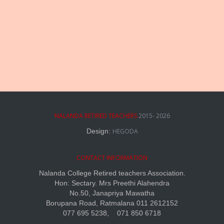
NALANDA RETIRED TEACHERS
2015- 2026
Design:
HEGODA
CONTACT INFORMATION
Nalanda College Retired teachers Association.
Hon: Sectary. Mrs Preethi Alahendra
No.50, Janapriya Mawatha
Borupana Road, Ratmalana 011 2612152
077 695 5238, 071 850 6718