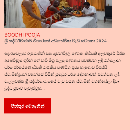
BOODHI POOJA
ශ්‍රී සද්ධර්මාරාම විහාරයේ අධ්‍යාත්මික වැඩ සටහන 2024
දොරමඬලාව රූපවාහිනී සහ ගුවන්විදුලි දේශක කිවිපති අලවතුරේ විජිත
අබේවික්‍රම ශූරීන් ගේ කවි මිශ්‍ර පලමු දේශනය පවත්වන ලදී රත්මලාන
ධර්ම පර්යේෂණාධිපති රාජකීය පණ්ඩිත පූජ්‍ය හෑගොඩ විපස්සි
ස්වාමීන්ද්‍රයන් වහන්සේ විසින් සුමධුර ධර්ම දේශනාවක් පවත්වන ලදී.
වැල්ලවත්ත ශ්‍රී සද්ධර්මාරාමයේ වැඩ වසන ස්වාමීන් වහන්සේලා දිවා
බුද්ධ පූජාව පැවැත්වූහ. .
පින්තූර මෙතැනින්