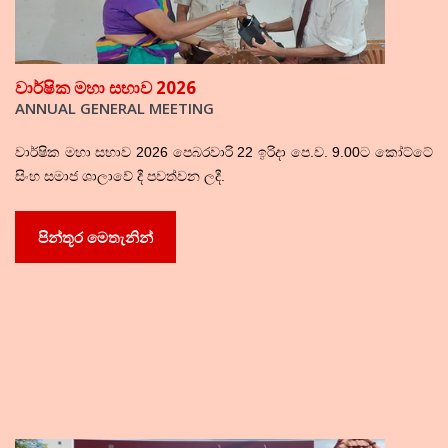
වාර්ෂික මහා සභාව 2026
ANNUAL GENERAL MEETING
වාර්ෂික මහා සභාව 2026 පෙබරවාරි 22 ඉරිදා පෙ.ව. 9.00ට කෝට්ටේ
සිංහ සමාජ ශාලාවේ දී පවත්වන ලදී.
පින්තූර මෙතැනින්