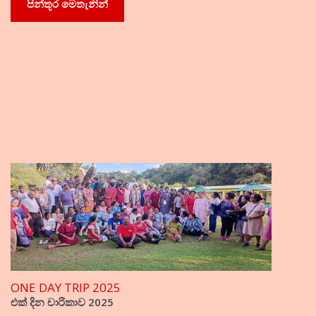
පින්තූර මෙතැනින්
ONE DAY TRIP 2025
එක් දින චාරිකාව 2025