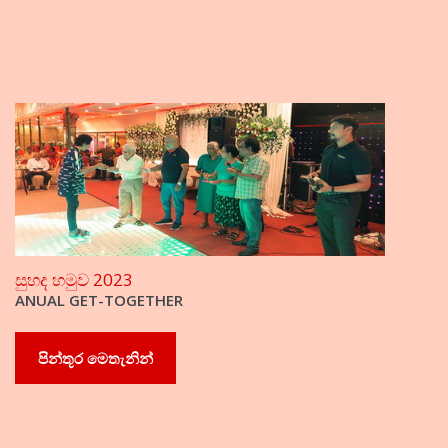
සුහද හමුව 2023
ANUAL GET-TOGETHER
පින්තූර මෙතැනින්