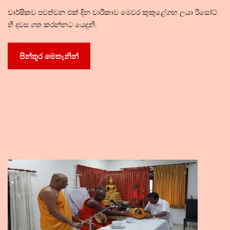
වාර්ෂිකව පවත්වන එක් දින චාරිකාව මෙවර කුකුළේගඟ ලයා රිසෝට්
හි දවස ගත කරන්නට යෙදුනි.
පින්තූර මෙතැනින්