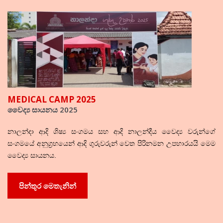
MEDICAL CAMP 2025
වෛද්‍ය සායනය 2025
නාලන්දා ආදි ශිෂ්‍ය සංගමය සහ ආදි නාලන්දීය වෛද්‍ය වරුන්ගේ
සංගමයේ අනුග්‍රහයෙන් ආදි ගුරුවරුන් වෙත පිරිනමන උපහාරයයි මෙම
වෛද්‍ය සායනය.
පින්තූර මෙතැනින්